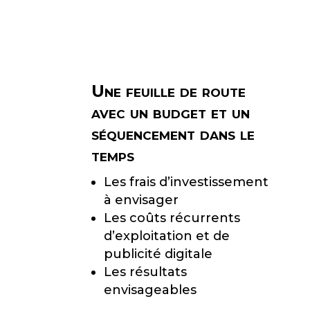
M
A
T
I
Une feuille de route
O
avec un budget et un
N
séquencement dans le
N
temps
U
Les frais d’investissement
M
à envisager
Les coûts récurrents
É
d’exploitation et de
R
publicité digitale
Les résultats
I
envisageables
Q