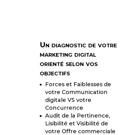
L
E
S
L
Un diagnostic de votre
E
marketing digital
V
orienté selon vos
I
objectifs
E
Forces et Faiblesses de
R
votre Communication
S
digitale VS votre
Concurrence
L
Audit de la Pertinence,
E
Lisibilité et Visibilité de
S
votre Offre commerciale