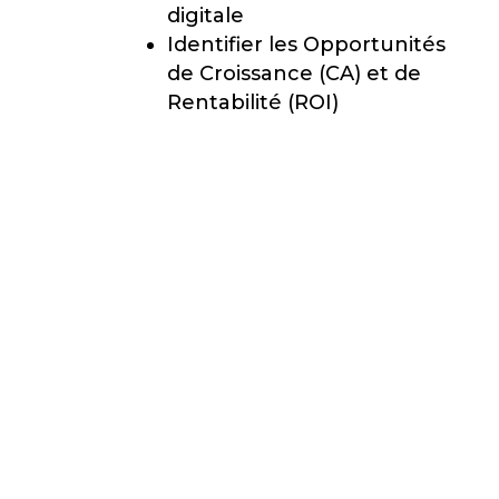
digitale
P
Identifier les Opportunités
L
de Croissance (CA) et de
Rentabilité (ROI)
U
S
E
F
F
I
C
I
E
N
T