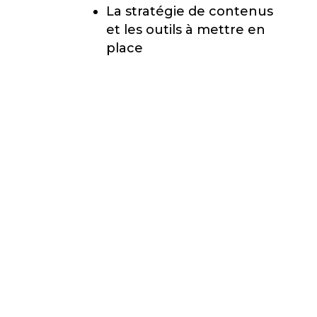
V
La stratégie de contenus
O
et les outils à mettre en
place
T
R
E
T
R
A
N
S
F
O
R